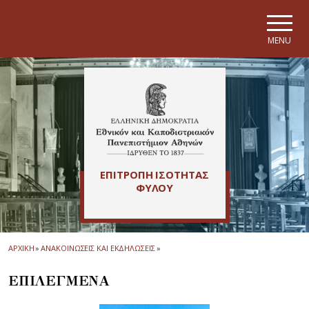
Skip to main navigation
Skip to main content
Skip to page footer
MENU
ΕΠΙΤΡΟΠΗ ΙΣΟΤΗΤΑΣ
ΦΥΛΟΥ
ΑΡΧΙΚΗ
»
ΑΝΑΚΟΙΝΩΣΕΙΣ ΚΑΙ ΕΚΔΗΛΩΣΕΙΣ
»
ΕΠΙΛΕΓΜΕΝΑ